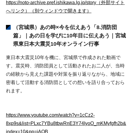
https://noto-archive.pref.ishikawa.lg.jp/story（外部サイト
へリンク）（別ウィンドウで開きます）
（宮城県）あの時×今を伝えあう「8.消防団
篇」｜あの日を学びに10年目に伝えあう｜宮城
県東日本大震災10年オンライン行事
東日本大震災10年を機に、宮城県で作成された動画で
す。震災時、消防団員として活動されたお二人が、当時
の経験から見えた課題や対策を振り返りながら、地域に
密着して活動する消防団としての想いを語り合っておら
れます。
https://www.youtube.com/watch?v=1cCz2-
8xp9s&list=PLxc7YBu8tbwRnE3Y74IyoO_mKMyfgfh2b&
index=10&pp=iAQB