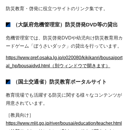
防災教育・啓発に役立つサイトのリンク集です。
（大阪府危機管理室）防災啓発DVD等の貸出
危機管理室では、防災啓発DVDや幼児向け防災教育用カ
ードゲーム「ぼうさいダック」の貸出を行っています。
https://www.pref.osaka.lg.jp/o020080/kikikanri/bousaiport
al_hp/bousaidvd.html（別ウィンドウで開きます）
（国土交通省）防災教育ポータルサイト
教育現場でも活躍する防災に関する様々なコンテンツが
用意されています。
［教員向け］
https://www.mlit.go.jp/river/bousai/education/teacher.html