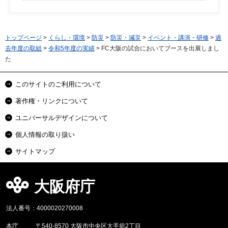
トップページ
>
くらし・環境
>
防災
>
防災・減災
>
イベント・講演・研修
>
過
去年度の取組
>
令和5年度の実績
> FC大阪の試合においてブースを出展しまし
た
このサイトのご利用について
著作権・リンクについて
ユニバーサルデザインについて
個人情報の取り扱い
サイトマップ
大阪府庁
法人番号：4000020270008
本庁
〒540-8570 大阪市中央区大手前2丁目