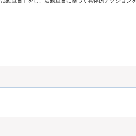
の活動宣言」をし、活動宣言に基づく具体的アクション
』