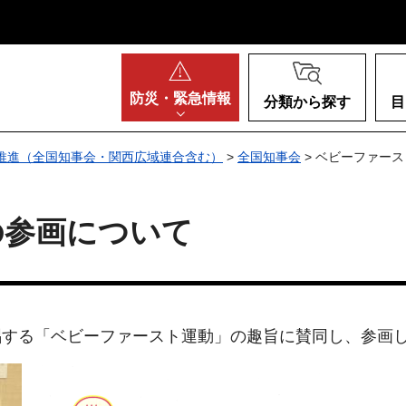
阪府
防災・
緊急情報
分類から探す
目
推進（全国知事会・関西広域連合含む）
>
全国知事会
> ベビーファー
の参画について
唱する「ベビーファースト運動」の趣旨に賛同し、参画