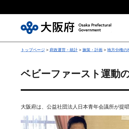
大
トップページ
>
府政運営・統計
>
施策・計画
>
地方分権の
ベビーファースト運動
大阪府は、公益社団法人日本青年会議所が提