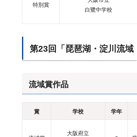
大阪市立
特別賞
白鷺中学校
第23回「琵琶湖・淀川流
流域賞作品
賞
学校
学年
大阪府立