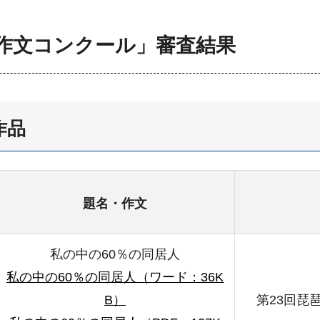
の作文コンクール」審査結果
作品
題名・作文
私の中の60％の同居人
私の中の60％の同居人（ワード：36K
B）
第23回琵