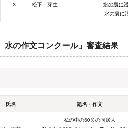
3
松下 芽生
水の裏に潜
水の裏に潜
域 水の作文コンクール」審査結果
氏名
題名・作文
私の中の60％の同居人