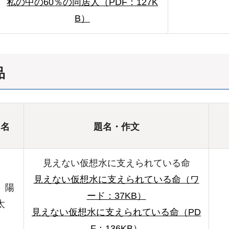
私の中の60％の同居人（PDF：127K
B）
品
氏名
題名・作文
見えない仮想水に支えられている命
見えない仮想水に支えられている命（ワ
 陽
ード：37KB）
太
見えない仮想水に支えられている命（PD
F：136KB）