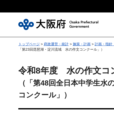
大
トップページ
>
府政運営・統計
>
施策・計画
>
計画・指針
「第23回琵琶湖・淀川流域 水の作文コンクール」）
令和8年度 水の作文コ
（「第48回全日本中学生水
コンクール」）