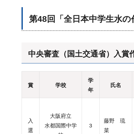
第48回「全日本中学生水
中央審査（国土交通省）入賞
学
賞
学校
氏名
年
大阪府立
入
藤野 琉
水都国際中学
3
選
菜