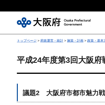
大
トップページ
>
府政運営・統計
>
施策・計画
>
政策・基本
平成24年度第3回大阪
議題2 大阪府市都市魅力