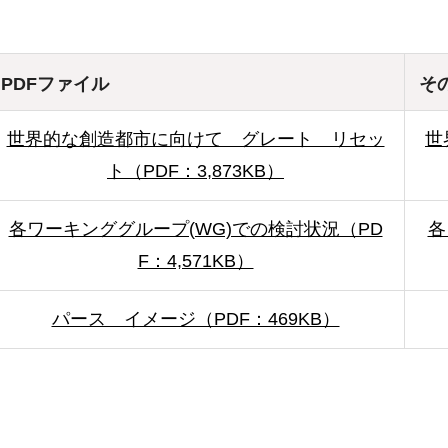
PDFファイル
そ
世界的な創造都市に向けて グレート リセッ
世
ト（PDF：3,873KB）
各ワーキンググループ(WG)での検討状況（PD
各
F：4,571KB）
パース イメージ（PDF：469KB）