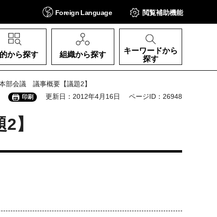
Foreign
Language
閲覧補助
機能
キーワードから
的から探す
組織から探す
探す
略本部会議 議事概要【議題2】
更新日：2012年4月16日
ページID：26948
印刷
題2】