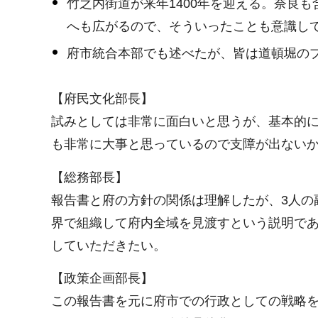
竹之内街道が来年1400年を迎える。奈良
へも広がるので、そういったことも意識し
府市統合本部でも述べたが、皆は道頓堀の
【府民文化部長】
試みとしては非常に面白いと思うが、基本的
も非常に大事と思っているので支障が出ない
【総務部長】
報告書と府の方針の関係は理解したが、3人の
界で組織して府内全域を見渡すという説明で
していただきたい。
【政策企画部長】
この報告書を元に府市での行政としての戦略