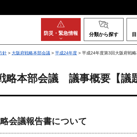
阪府
防災・
緊急情報
分類から探す
目
方針
>
大阪府戦略本部会議
>
平成24年度
> 平成24年度第3回大阪府戦
府戦略本部会議 議事概要【議
戦略会議報告書について