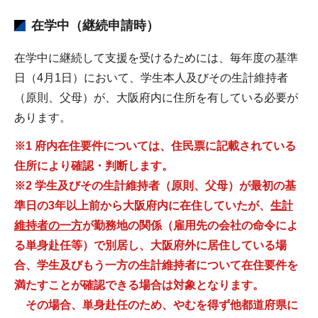
在学中（継続申請時）
在学中に継続して支援を受けるためには、毎年度の基準
日（4月1日）において、学生本人及びその生計維持者
（原則、父母）が、大阪府内に住所を有している必要が
あります。
※1 府内在住要件については、住民票に記載されている
住所により確認・判断します。
※2 学生及びその生計維持者（原則、父母）が最初の基
準日の3年以上前から大阪府内に在住していたが、
生計
維持者の一方
が勤務地の関係（雇用先の会社の命令によ
る単身赴任等）で別居し、
大阪
府外に居住している場
合、学生及びもう一方の生計維持者について在住要件を
満たすことが確認できる場合は対象となります。
その
場合、単身赴任のため、やむを得ず他都道府県に