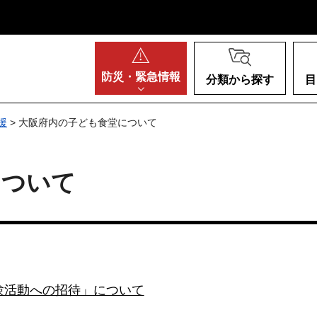
阪府
防災・
緊急情報
分類から探す
目
援
> 大阪府内の子ども食堂について
について
験活動への招待」について