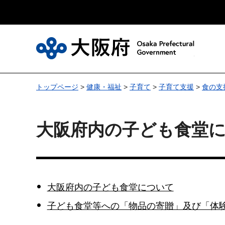
大
トップページ
>
健康・福祉
>
子育て
>
子育て支援
>
食の支
大阪府内の子ども食堂
大阪府内の子ども食堂について
子ども食堂等への「物品の寄贈」及び「体