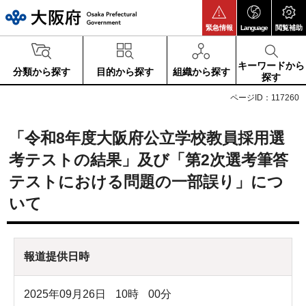
大阪府
緊急情報
Language
閲覧補助
キーワードから
分類から探す
目的から探す
組織から探す
探す
ページID：117260
「令和8年度大阪府公立学校教員採用選
考テストの結果」及び「第2次選考筆答
テストにおける問題の一部誤り」につ
いて
報道提供日時
2025年09月26日
10
時
00
分