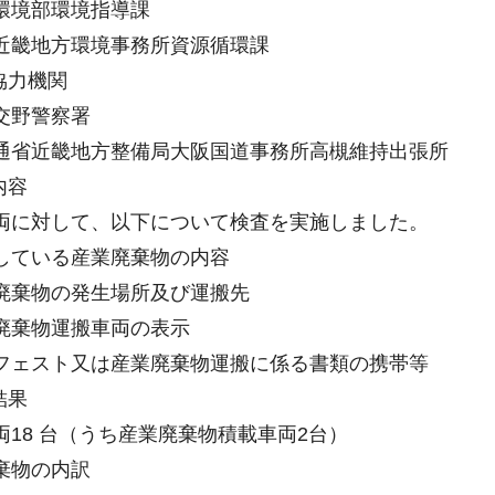
環境部環境指導課
近畿地方環境事務所資源循環課
協力機関
交野警察署
通省近畿地方整備局大阪国道事務所高槻維持出張所
内容
両に対して、以下について検査を実施しました。
している産業廃棄物の内容
廃棄物の発生場所及び運搬先
廃棄物運搬車両の表示
フェスト又は産業廃棄物運搬に係る書類の携帯等
結果
両18 台（うち産業廃棄物積載車両2台）
棄物の内訳