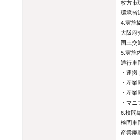
枚方市
環境省
4.実施
大阪府
国土交
5.実施
通行車
・運搬
・産業
・産業
・マニ
6.検問
検問車
産業廃