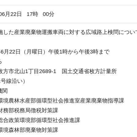
06月22日
17
時
00
分
施した産業廃棄物運搬車両に対する広域路上検問につい
年6月22日（月曜日）午後1時から午後3時まで
ろ
枚方市北山1丁目2689-1 国土交通省枚方計量所
1号線沿い）
機関
環境農林水産部循環型社会推進室産業廃棄物指導課
財務部税務局徴税対策課
総合政策環境部循環型社会推進課
環境森林部廃棄物対策課