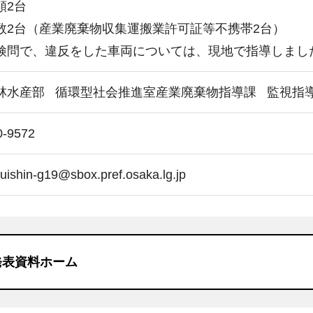
類2台
数2台（産業廃棄物収集運搬業許可証等不携帯2台）
検問で、違反をした車両については、現地で指導しまし
林水産部
循環型社会推進室産業廃棄物指導課
監視指
0-9572
uishin-g19@sbox.pref.osaka.lg.jp
発表資料ホーム