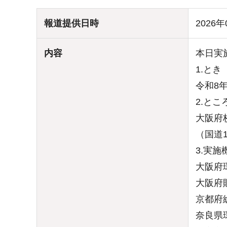
報道提供日時
2026年
内容
本日実
1.とき
令和8
2.とこ
大阪府
（国道
3.実施
大阪府
大阪府
京都府
奈良県