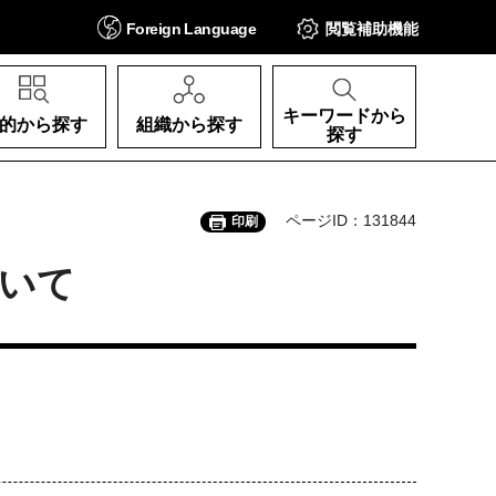
Foreign
Language
閲覧補助
機能
キーワードから
的から探す
組織から探す
探す
ページID：131844
印刷
いて