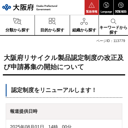
大阪府
緊急情報
Language
閲覧補助
キーワードから
分類から探す
目的から探す
組織から探す
探す
ページID：113779
大阪府リサイクル製品認定制度の改正及
び申請募集の開始について
認定制度をリニューアルします！
報道提供日時
2025年08月01日
14
時
00
分