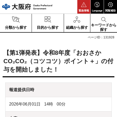
大阪府
緊急情報
Language
閲覧補助
キーワードから
分類から探す
目的から探す
組織から探す
探す
ページID：131928
【第1弾発表】令和8年度「おおさか
CO₂CO₂（コツコツ）ポイント＋」の付
与を開始しました！
報道提供日時
2026年06月01日
14
時
00
分