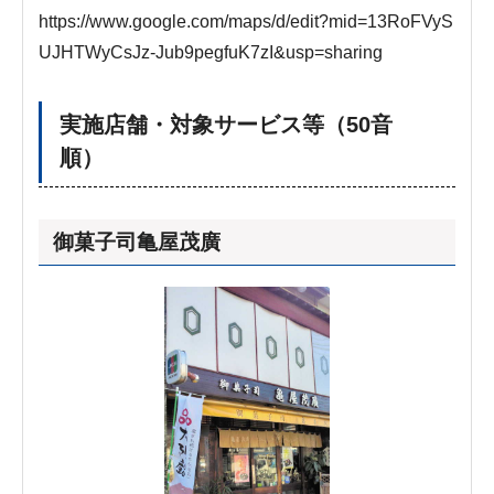
https://www.google.com/maps/d/edit?mid=13RoFVyS
UJHTWyCsJz-Jub9pegfuK7zI&usp=sharing
実施店舗・対象サービス等（50音
順）
御菓子司亀屋茂廣