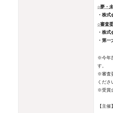
○夢・
・株式
○審査
・株式
・第一
※今年
す。
※審査
くださ
※受賞
【主催