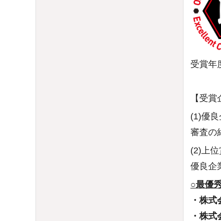
受賞年
【受賞
(1)優
審査の
(2)上
優良企
○最優
・株式
・株式