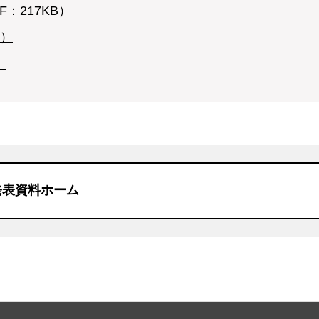
：217KB）
B）
）
発表資料ホーム