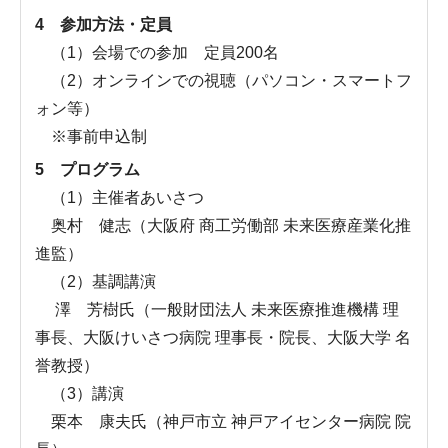
4 参加方法・定員
（1）会場での参加 定員200名
（2）オンラインでの視聴（パソコン・スマートフ
ォン等）
※事前申込制
5 プログラム
（1）主催者あいさつ
奥村 健志（大阪府 商工労働部 未来医療産業化推
進監）
（2）基調講演
澤 芳樹氏（一般財団法人 未来医療推進機構 理
事長、大阪けいさつ病院 理事長・院長、大阪大学 名
誉教授）
（3）講演
栗本 康夫氏（神戸市立 神戸アイセンター病院 院