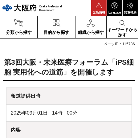
大阪府
緊急情報
Language
閲覧補助
キーワードから
分類から探す
目的から探す
組織から探す
探す
ページID：115736
第3回大阪・未来医療フォーラム「iPS細
胞 実用化への道筋」を開催します
報道提供日時
2025年09月01日
14
時
00
分
内容