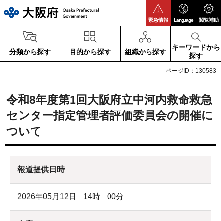
大阪府
緊急情報
Language
閲覧補助
キーワードから
分類から探す
目的から探す
組織から探す
探す
ページID：130583
令和8年度第1回大阪府立中河内救命救急
センター指定管理者評価委員会の開催に
ついて
報道提供日時
2026年05月12日
14
時
00
分