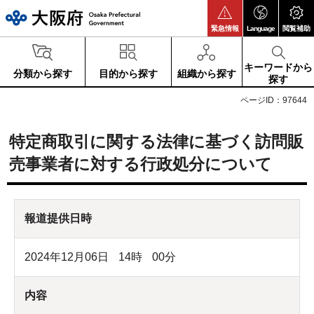
大阪府
緊急情報
Language
閲覧補助
キーワードから
分類から探す
目的から探す
組織から探す
探す
ページID：97644
特定商取引に関する法律に基づく訪問販
売事業者に対する行政処分について
報道提供日時
2024年12月06日
14
時
00
分
内容