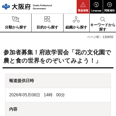
大阪府
緊急情報
Language
閲覧補助
キーワードから
分類から探す
目的から探す
組織から探す
探す
ページID：130650
参加者募集！府政学習会「花の文化園で
農と食の世界をのぞいてみよう！」
報道提供日時
2026年05月08日
14
時
00
分
内容