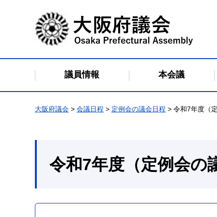
大阪府議会
議員情報
本会議
大阪府議会
>
会議日程
>
定例会の議会日程
> 令和7年度（
令和7年度（定例会の