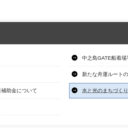
中之島GATE船着
新たな舟運ルート
業補助金について
水と光のまちづく