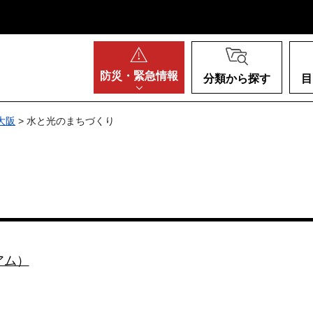
阪府
防災・
緊急情報
分類から探す
目
大阪
> 水と光のまちづくり
アム）