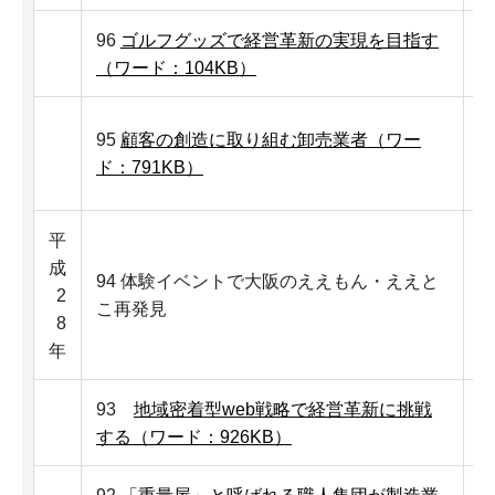
96
ゴルフグッズで経営革新の実現を目指す
（ワード：104KB）
95
顧客の創造に取り組む卸売業者（ワー
ド：791KB）
平
成
94 体験イベントで大阪のええもん・ええと
2
こ再発見
8
年
93
地域密着型web戦略で経営革新に挑戦
株
する（ワード：926KB）