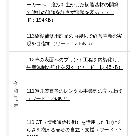
ーカーへ、強みを生かした樹脂基材の開発
で他社の追随を許さず飛躍を図る（ワー
ド：194KB）
113
橋梁補修用部品の内製化で経営革新の実
現を目指す（ワード：316KB）
112
革の表面へのプリント工程を内製化し、
生産体制の強化を図る（ワード：1,445KB）
令
和
111
遊具装置等のレンタル事業部の立ち上げ
元
（ワード：393KB）
年
110
ICT（情報通信技術）を活用した働きづ
らさを抱える若者の自立・支援（ワード：3