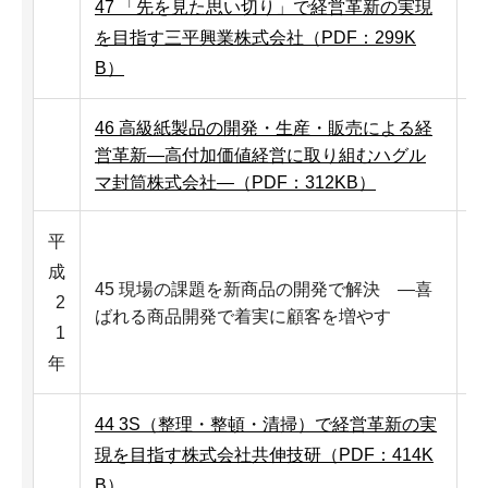
47 「先を見た思い切り」で経営革新の実現
を目指す三平興業株式会社（PDF：299K
B）
46 高級紙製品の開発・生産・販売による経
営革新―高付加価値経営に取り組むハグル
マ封筒株式会社―（PDF：312KB）
平
成
45 現場の課題を新商品の開発で解決 ―喜
2
ばれる商品開発で着実に顧客を増やす
1
年
44 3S（整理・整頓・清掃）で経営革新の実
現を目指す株式会社共伸技研（PDF：414K
B）