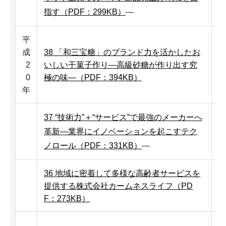
指す（PDF：299KB）
―
平
成
38 「和三宝糖」のブランド力を活かしたお
2
いしい干菓子作り―高級砂糖が作り出す究
0
極の味―（PDF：394KB）
年
37 “技術力”＋“サービス”で最強のメーカーへ
革新―業界にイノベーションを起こすテク
ノロール（PDF：331KB）
―
36 地域に密着して多様な高齢者サービスを
提供する株式会社カームネスライフ（PD
F：273KB）
株