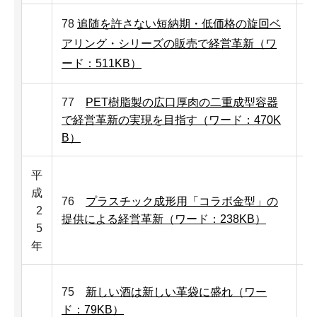
78
追随を許さない短納期・低価格の旋回ベ
アリング・シリーズの販売で経営革新（ワ
ード：511KB）
77
PET樹脂製の広口厚肉の二重成型容器
で経営革新の実現を目指す（ワード：470K
B）
平
成
76
プラスチック成形用「コラボ金型」の
株
2
提供による経営革新（ワード：238KB）
5
年
75
新しい酒は新しい革袋に盛れ（ワー
ド：79KB）