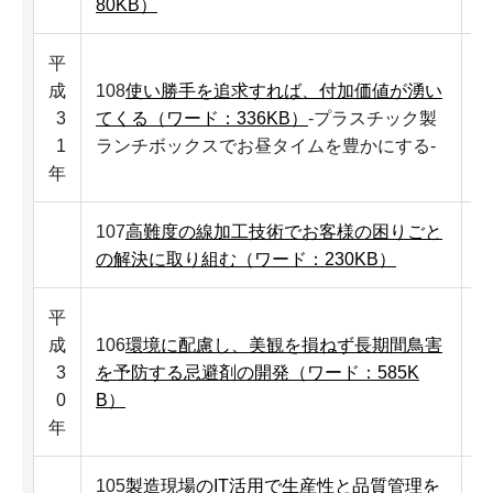
80KB）
平
成
108
使い勝手を追求すれば、付加価値が湧い
3
てくる（ワード：336KB）
-プラスチック製
1
ランチボックスでお昼タイムを豊かにする-
年
107
高難度の線加工技術でお客様の困りごと
の解決に取り組む（ワード：230KB）
平
成
106
環境に配慮し、美観を損ねず長期間鳥害
3
を予防する忌避剤の開発（ワード：585K
0
B）
年
105
製造現場のIT活用で生産性と品質管理を