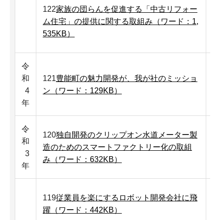
122
家族の団らんを促進する「中古リフォー
ム住宅」の提供に関する取組み（ワード：1,
535KB）
令
和
121
豊能町の魅力開発が、我が社のミッショ
4
ン（ワード：129KB）
年
令
120
独自開発のクリップオン水道メーター製
和
造のためのスマートファクトリー化の取組
3
み（ワード：632KB）
年
119
従業員を楽にするロボット開発会社に飛
躍（ワード：442KB）