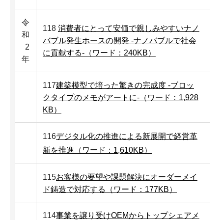
令
118
消費者にとって安価で親しみやすいナノ
和
バブル発生ホースの開発 -ナノバブルで社会
2
に貢献する-（ワード：240KB）
年
117
建築模型で培った驚きの完成度 -ブロッ
クタイプのメモがアートに-（ワード：1,928
KB）
116
デジタル化の推進による新展開で経営革
新を推進（ワード：1,610KB）
115
お客様の要望や課題解決にオーダーメイ
ド鋳造で対応する（ワード：177KB）
114
事業を譲り受けOEMからトップシェアメ