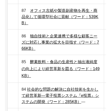
87
オフィス古紙や製造副産物を再生・商
品化して循環型社会に貢献（ワード：539K
B）
86
独自技術と企業連携で多様な顧客ニー
ズに対応し事業の拡大を目指す（ワード：7
66KB）
85
酵素飲料・食品の生産性と抽出液純度
の向上により経営革新を図る（ワード：149
KB）
84
社会的な問題の解決に自社技術を生かし
て経営革新―電子投票システム『e投票』シ
ステムの開発（ワード：285KB）
―