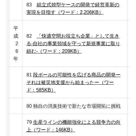
83
組立式焼型ケースの開発で経営革新の
実現を目指す（ワード：2,206KB）
平
成
82
「快適空間お役立ち企業」として生き
2
る-自社の事業領域を守って新規事業に取り
6
組む-（ワード：209KB）
年
81
段ボールの可能性を広げる商品の開発ー
それは被災地支援から始まったー（ワー
ド：585KB）
80 独自の消臭技術で新たな市場開拓に挑戦
79
生産ラインの機能強化による競争力の向
上（ワード：146KB）