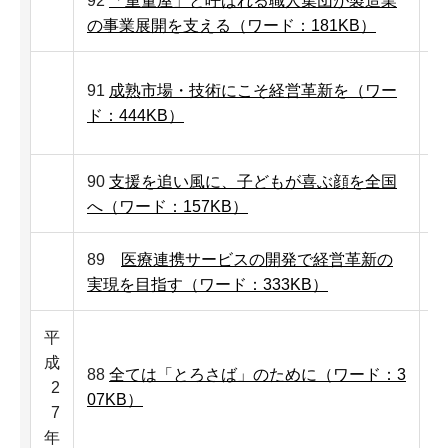
92
「重量屋」と呼ばれる職人集団が製造業
の事業展開を支える（ワード：181KB）
91
成熟市場・技術にこそ経営革新を（ワー
ド：444KB）
90
支援を追い風に、子どもが喜ぶ顔を全国
へ（ワード：157KB）
89
医療連携サービスの開発で経営革新の
実現を目指す（ワード：333KB）
平
成
88
全ては「とろさば」のために（ワード：3
2
07KB）
7
年