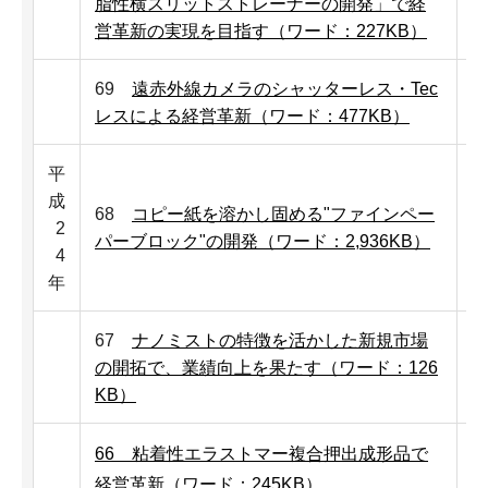
脂性横スリットストレーナーの開発」で経
営革新の実現を目指す（ワード：227KB）
69
遠赤外線カメラのシャッターレス・Tec
レスによる経営革新（ワード：477KB）
平
成
68
コピー紙を溶かし固める"ファインペー
2
パーブロック"の開発（ワード：2,936KB）
4
年
67
ナノミストの特徴を活かした新規市場
の開拓で、業績向上を果たす（ワード：126
KB）
66 粘着性エラストマー複合押出成形品で
経営革新（ワード：245KB）