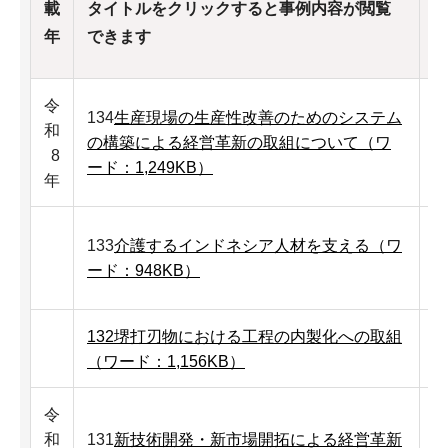
載
タイトルをクリックすると事例内容が閲覧
年
できます
令
134
生産現場の生産性改善のためのシステム
和
の構築による経営革新の取組について（ワ
8
ード：1,249KB）
年
133
介護するインドネシア人材を支える（ワ
ード：948KB）
132堺打刃物における工程の内製化への取組
（ワード：1,156KB）
令
和
131
新技術開発・新市場開拓による経営革新