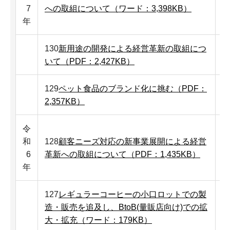
7
への取組について（ワード：3,398KB）
年
130
新用途の開発による経営革新の取組につ
いて（PDF：2,427KB）
129
ペット食品のブランド化に挑む（PDF：
2,357KB）
令
和
128
顧客ニーズ対応の新事業展開による経営
6
革新への取組について（PDF：1,435KB）
年
127
レギュラーコーヒーの小口ロットでの製
造・販売を追及し、BtoB(量販店向け)での拡
大・拡充（ワード：179KB）