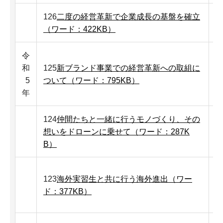
126
二度の経営革新で企業成長の基盤を確立
（ワード：422KB）
令
和
125
新ブランド事業での経営革新への取組に
5
ついて（ワード：795KB）
年
124
仲間たちと一緒に行うモノづくり、その
想いをドローンに乗せて（ワード：287K
B）
123
海外実習生と共に行う海外進出（ワー
ド：377KB）