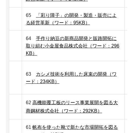
65
「彩り障子」の開発・製造・販売によ
る経営革新（ワード：95KB）
64
手作り納豆の新商品開発と販路開拓に
取り組む小金屋食品株式会社（ワード：296
KB）
63
カシメ技術を利用した床束の開発（ワ
ード：234KB）
62
高機能覆工板のリース事業展開を図る大
商鋼材株式会社（ワード：292KB）
61
帆布を使った靴で新たな市場開拓を図る