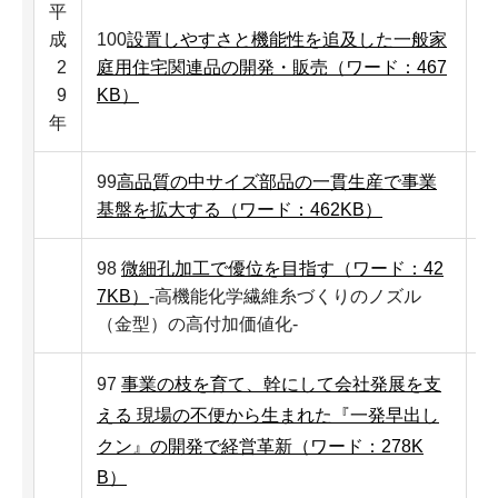
平
成
100
設置しやすさと機能性を追及した一般家
2
庭用住宅関連品の開発・販売（ワード：467
9
KB）
年
99
高品質の中サイズ部品の一貫生産で事業
基盤を拡大する（ワード：462KB）
98
微細孔加工で優位を目指す（ワード：42
7KB）
-高機能化学繊維糸づくりのノズル
（金型）の高付加価値化-
97
事業の枝を育て、幹にして会社発展を支
える 現場の不便から生まれた『一発早出し
クン』の開発で経営革新（ワード：278K
B）