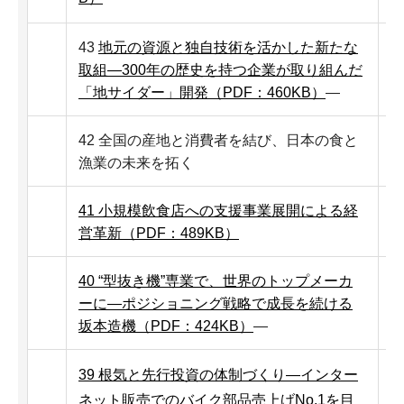
43
地元の資源と独自技術を活かした新たな
取組―300年の歴史を持つ企業が取り組んだ
「地サイダー」開発（PDF：460KB）
―
42 全国の産地と消費者を結び、日本の食と
漁業の未来を拓く
41 小規模飲食店への支援事業展開による経
営革新（PDF：489KB）
40 “型抜き機”専業で、世界のトップメーカ
ーに―ポジショニング戦略で成長を続ける
坂本造機（PDF：424KB）
―
39 根気と先行投資の体制づくり―インター
ネット販売でのバイク部品売上げNo.1を目