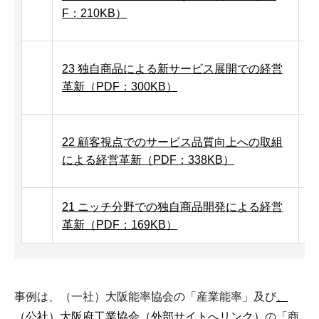
F：210KB）
23 独自商品による新サービス展開での経営
革新（PDF：300KB）
N
22 顧客視点でのサービス品質向上への取組
による経営革新（PDF：338KB）
21 ニッチ分野での独自商品開発による経営
革新（PDF：169KB）
事例は、（一社）大阪能率協会の「産業能率」及び
、
（公社）大阪府工業協会（外部サイトへリンク）
の「商