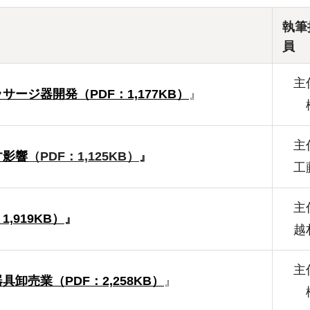
執筆
員
主
ッサージ器開発
（PDF：1,177KB）
』
主
す影響
（PDF：1,125KB）
』
工
主
,919KB）
』
越
主
卸売業（PDF：2,258KB）
』