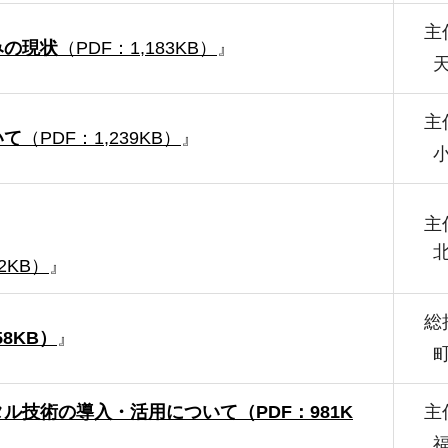
主
みの現状
（PDF：1,183KB）
』
主
いて
（PDF：1,239KB）
』
主
52KB）
』
総
8KB）
』
ル技術の導入・活用について（PDF：981K
主