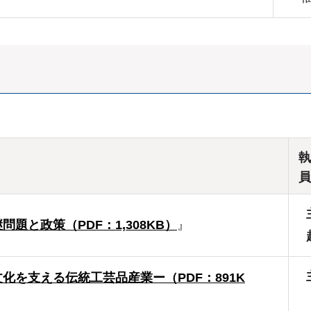
執
員
題と政策（PDF：1,308KB）
』
化を支える伝統工芸品産業ー（PDF：891K