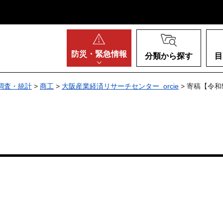
阪府
防災・
緊急情報
分類から探す
目
調査・統計
>
商工
>
大阪産業経済リサーチセンター orcie
> 寄稿【令和