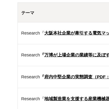
テーマ
Research『
大阪本社企業が牽引する電気マ
Research
『
万博が上場企業の業績等に及ぼ
Research
『
府内中堅企業の実態調査（PDF：1
Research『
地域製造業を支援する産業機械器具