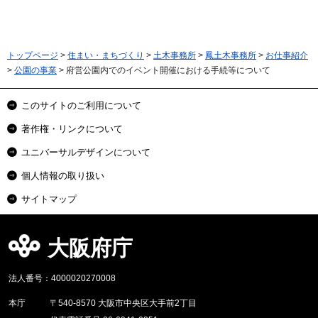
トップページ
>
住まい・まちづくり
>
土木事務所
>
鳳土木事務所
>
お仕事紹介
>
公園の事業
> 府営公園内でのイベント開催における手続等について
このサイトのご利用について
著作権・リンクについて
ユニバーサルデザインについて
個人情報の取り扱い
サイトマップ
大阪府庁
法人番号：4000020270008
本庁
〒540-8570 大阪市中央区大手前2丁目