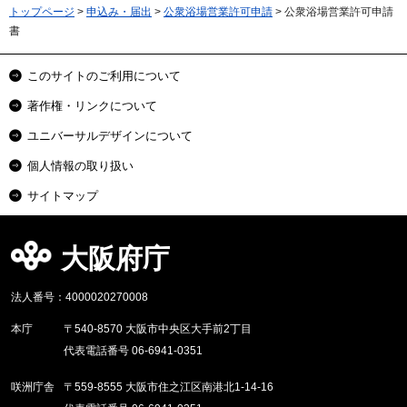
トップページ
>
申込み・届出
>
公衆浴場営業許可申請
> 公衆浴場営業許可申請
書
このサイトのご利用について
著作権・リンクについて
ユニバーサルデザインについて
個人情報の取り扱い
サイトマップ
大阪府庁
法人番号：4000020270008
本庁
〒540-8570 大阪市中央区大手前2丁目
代表電話番号 06-6941-0351
咲洲庁舎
〒559-8555 大阪市住之江区南港北1-14-16