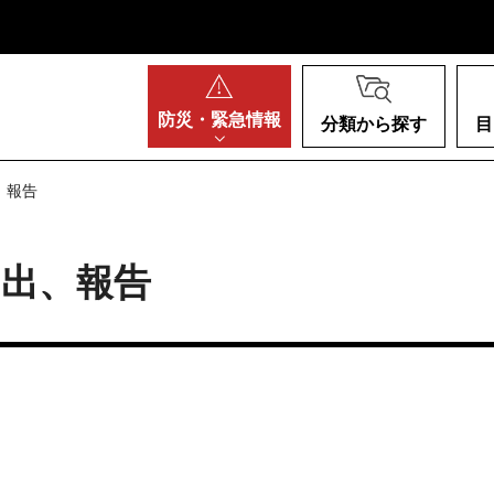
阪府
防災・
緊急情報
分類から探す
目
、報告
届出、報告