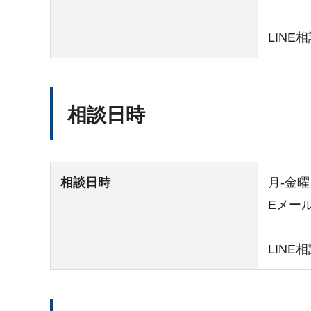
LINE
相談日時
相談日時
月-金曜
Eメー
LIN