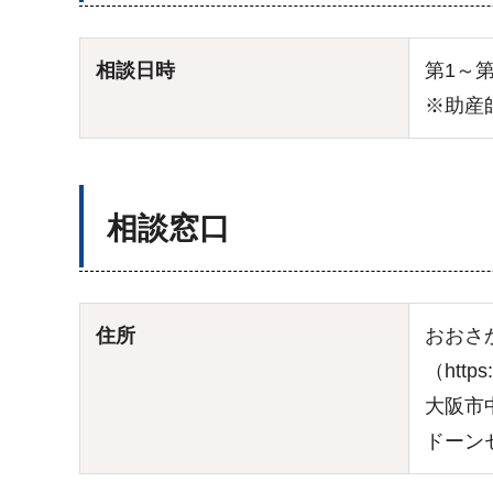
相談日時
第1～第
※助産
相談窓口
住所
おおさ
（https:
大阪市中
ドーン