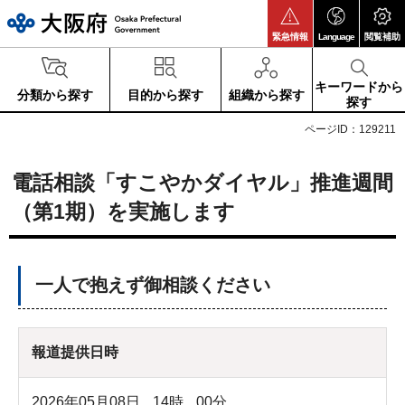
大阪府
緊急情報
Language
閲覧補助
キーワードから
分類から探す
目的から探す
組織から探す
探す
ページID：129211
電話相談「すこやかダイヤル」推進週間
（第1期）を実施します
一人で抱えず御相談ください
報道提供日時
2026年05月08日
14
時
00
分