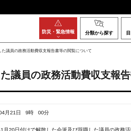
阪府
防災・
緊急情報
分類から探す
目
した議員の政務活動費収支報告書等の閲覧について
した議員の政務活動費収支報告
04月21日
9
時
00
分
年1月20日付けで解散した会派及び辞職した議員の政務