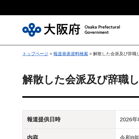
大
トップページ
>
報道発表資料検索
> 解散した会派及び辞職
解散した会派及び辞職
報道提供日時
2026年
内容
令和8