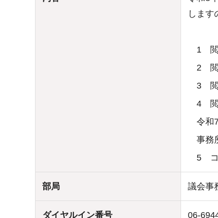
します
1 閲
2 閲
3 閲
4 閲
令和7
事務所
5 コ
部局
議会事
ダイヤルイン番号
06-694