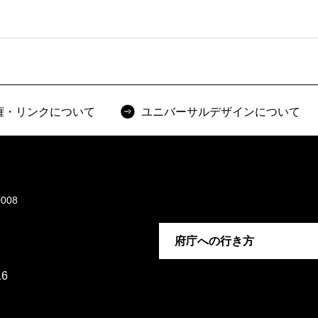
権・リンクについて
ユニバーサルデザインについて
008
府庁への行き方
6