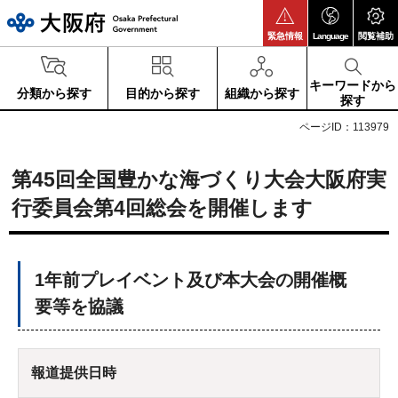
大阪府
緊急情報
Language
閲覧補助
キーワードから
分類から探す
目的から探す
組織から探す
探す
ページID：113979
第45回全国豊かな海づくり大会大阪府実
行委員会第4回総会を開催します
1年前プレイベント及び本大会の開催概
要等を協議
報道提供日時