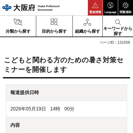
大阪府
緊急情報
Language
閲覧補助
キーワードから
分類から探す
目的から探す
組織から探す
探す
ページID：131058
こどもと関わる方のための暑さ対策セ
ミナーを開催します
報道提供日時
2026年05月19日
14
時
00
分
内容