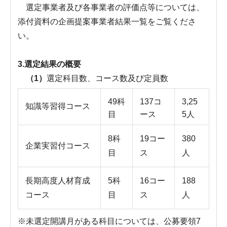
選定事業者及び各事業者の評価点等については、
添付資料の企画提案事業者結果一覧をご覧くださ
い。
3.選定結果の概要
（1）
選定科目数、コース数及び定員数
49科
137コ
3,25
知識等習得コース
目
ース
5人
8科
19コー
380
企業実習付コース
目
ス
人
長期高度人材育成
5科
16コー
188
コース
目
ス
人
※未選定開講月がある科目については、公募要領7