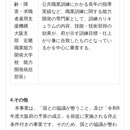
齢・障
公共職業訓練にかかる長年の指導
害・求職
実績など、職業訓練に関する能力
者雇用支
開発の専門家として、訓練カリキ
援機構
ュラムの内容、技能・技術習得の
大阪支
効果が、府が示す訓練目標・仕上
部 近畿
がり像に合致したものとなってい
職業能力
るかを中心に審査する。
開発大学
校 能力
開発統括
部長）
4.その他
本事業は、「国との協議が整うこと」及び「令和8
年度大阪府の予算の成立」を前提に実施される停止
条件付きの事業です。そのため、国との協議が整わ