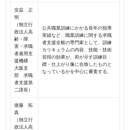
安蒜 正
明
（独立行
公共職業訓練にかかる長年の指導
政法人高
実績など、職業訓練に関する求職
齢・障
者支援全般の専門家として、訓練
害・求職
カリキュラムの内容、技能・技術
者雇用支
習得の効果が、府が示す訓練目
援機構
標・仕上がり像に合致したものと
大阪支
なっているかを中心に審査する。
部 求職
者支援第
二課長）
後藤 拓
真
（独立行
政法人高