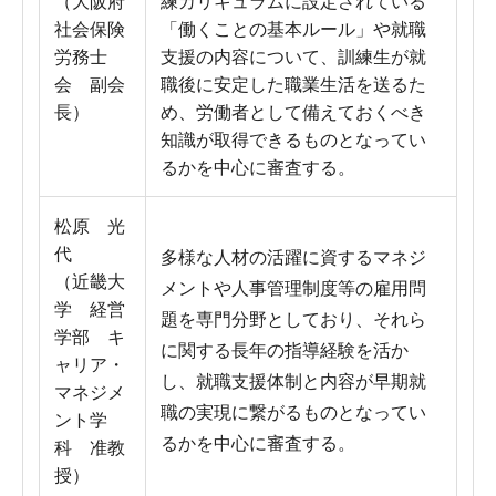
（大阪府
練カリキュラムに設定されている
社会保険
「働くことの基本ルール」や就職
労務士
支援の内容について、訓練生が就
会 副会
職後に安定した職業生活を送るた
長）
め、労働者として備えておくべき
知識が取得できるものとなってい
るかを中心に審査する。
松原 光
代
多様な人材の活躍に資するマネジ
（近畿大
メントや人事管理制度等の雇用問
学 経営
題を専門分野としており、それら
学部 キ
に関する長年の指導経験を活か
ャリア・
し、就職支援体制と内容が早期就
マネジメ
職の実現に繋がるものとなってい
ント学
るかを中心に審査する。
科 准教
授）