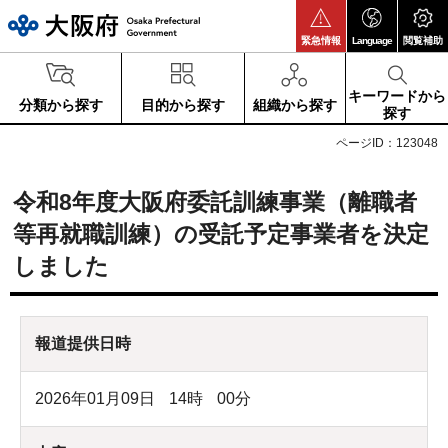
大阪府
緊急情報
Language
閲覧補助
キーワードから
分類から探す
目的から探す
組織から探す
探す
ページID：123048
令和8年度大阪府委託訓練事業（離職者
等再就職訓練）の受託予定事業者を決定
しました
報道提供日時
2026年01月09日
14
時
00
分