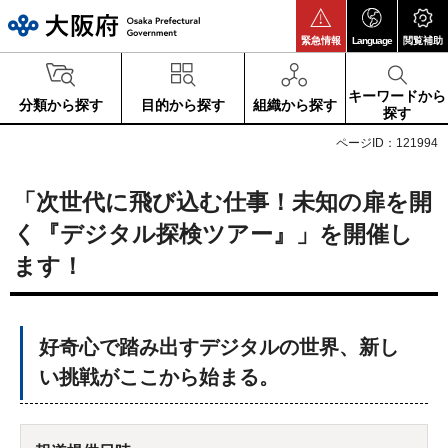
大阪府
緊急情報
Language
閲覧補助
キーワードから
分類から探す
目的から探す
組織から探す
探す
ページID：121994
「次世代に飛び込む仕事！未知の扉を開
く『デジタル探検ツアー』」を開催し
ます！
好奇心で踏み出すデジタルの世界、新し
い挑戦がここから始まる。