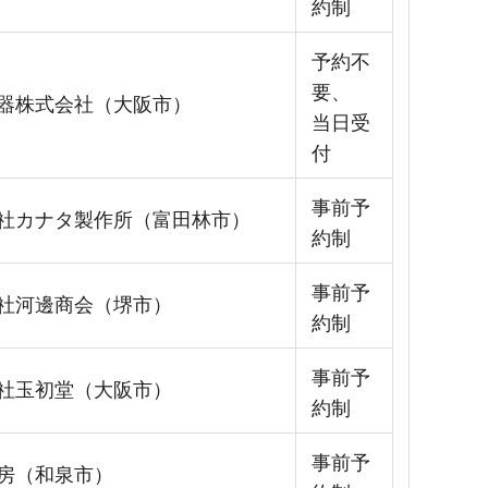
約制
予約不
要、
器株式会社（大阪市）
当日受
付
事前予
社カナタ製作所（富田林市）
約制
事前予
社河邊商会（堺市）
約制
事前予
社玉初堂（大阪市）
約制
事前予
房（和泉市）