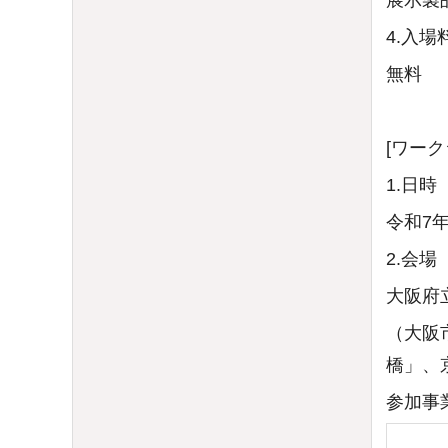
4.入場
無料
[ワーク
1.日時
令和7
2.会場
大阪府
（大阪市
橋」、
参加事