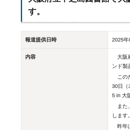
す。
報道提供日時
2025年
内容
大阪府
ンド製
このた
30日（
5 i
また、
します
昨年は