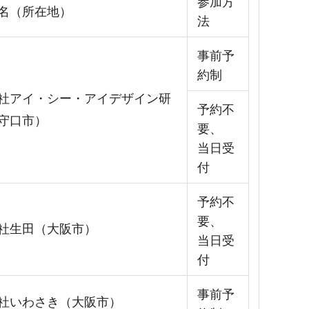
参加方
名（所在地）
法
事前予
約制
社アイ・シー・アイデザイン研
予約不
守口市）
要、
当日受
付
予約不
要、
社生田（大阪市）
当日受
付
事前予
社いわさき（大阪市）