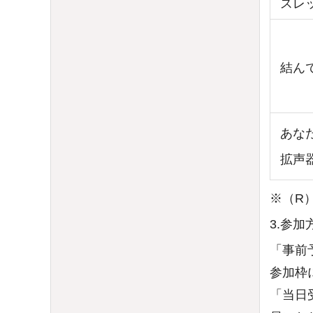
スレ
結ん
あな
拡声
※（R
3.参加
「事前
参加枠
「当日