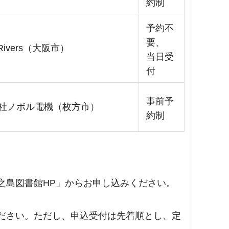
約制
予約不
要、
 Rivers（大阪市）
当日受
付
事前予
社ノボル電機（枚方市）
約制
之島図書館HP」からお申し込みください。
ださい。ただし、申込受付は先着順とし、定