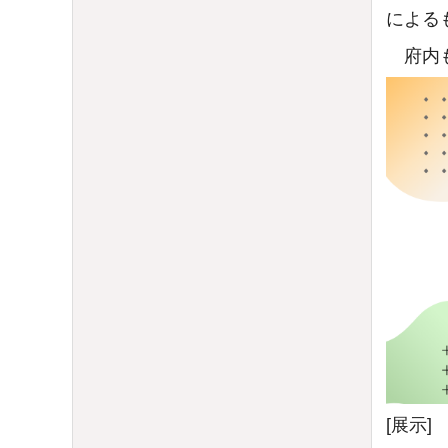
による
府内も
[展示]