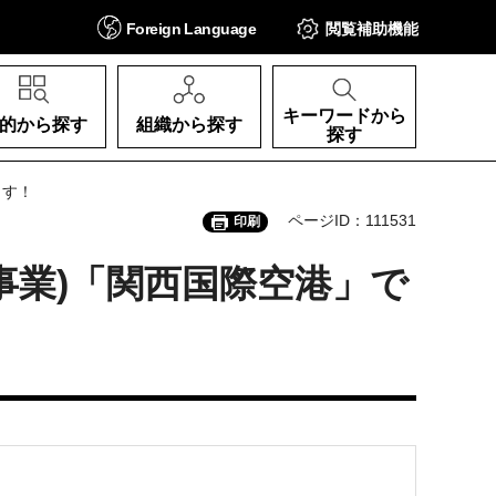
Foreign
Language
閲覧補助
機能
キーワードから
的から探す
組織から探す
探す
ます！
ページID：111531
印刷
品販促事業)「関西国際空港」で