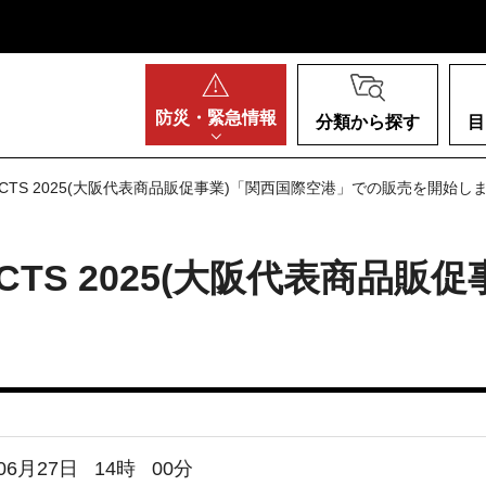
阪府
防災・
緊急情報
分類から探す
目
PRODUCTS 2025(大阪代表商品販促事業)「関西国際空港」での販売を開始し
ODUCTS 2025(大阪代表商
06月27日
14
時
00
分