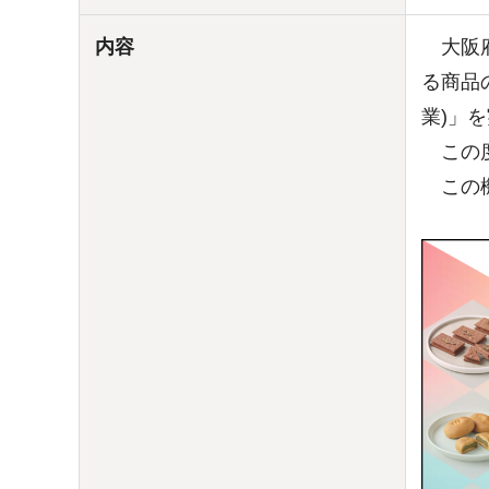
内容
大阪府
る商品の
業)」
この度
この機