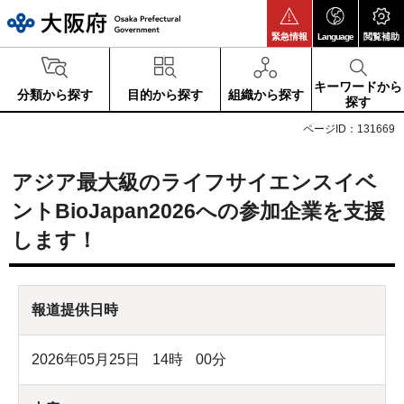
大阪府
緊急情報
Language
閲覧補助
キーワードから
分類から探す
目的から探す
組織から探す
探す
ページID：131669
アジア最大級のライフサイエンスイベ
ントBioJapan2026への参加企業を支援
します！
報道提供日時
2026年05月25日
14
時
00
分