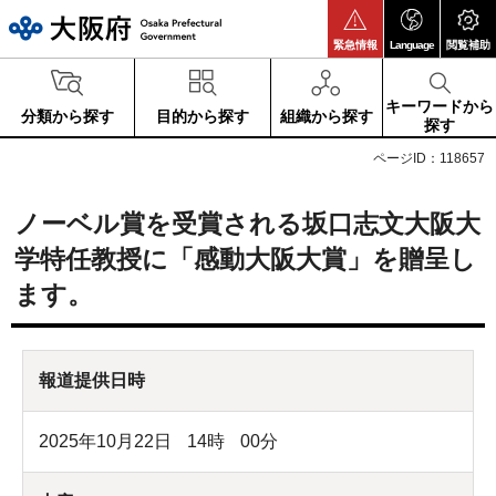
大阪府
緊急情報
Language
閲覧補助
キーワードから
分類から探す
目的から探す
組織から探す
探す
ページID：118657
ノーベル賞を受賞される坂口志文大阪大
学特任教授に「感動大阪大賞」を贈呈し
ます。
報道提供日時
2025年10月22日
14
時
00
分