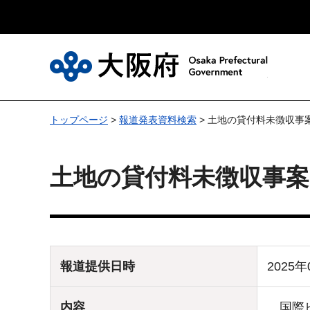
大
トップページ
>
報道発表資料検索
> 土地の貸付料未徴収事
土地の貸付料未徴収事
報道提供日時
2025年
内容
国際ビ