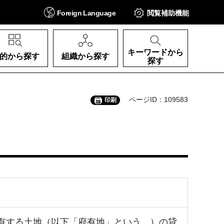
Foreign
Language
閲覧補助
機能
キーワードから
的から探す
組織から探す
探す
ページID：109583
印刷
有する土地（以下「府有地」という。）の貸