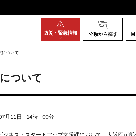
阪府
防災・
緊急情報
分類から探す
目
案について
案について
07月11日
14
時
00
分
ジネス・スタートアップ支援課において、大阪府が所