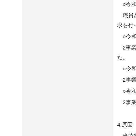
○令和
職員が
求を行
○令和
2事業
た。
○令和
2事業
○令和
2事業
4.原因