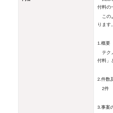
付料の
このよ
ります
1.概要
テクノ
付料」
2.件
2件 3
3.事案