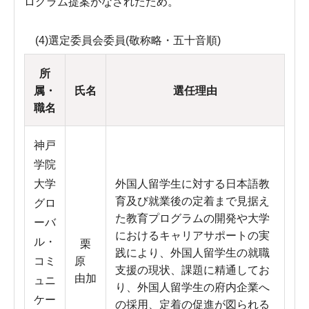
ログラム提案がなされたため。
(4)選定委員会委員(敬称略・五十音順)
所
属・
氏名
選任理由
職名
神戸
学院
大学
外国人留学生に対する日本語教
育及び就業後の定着まで見据え
グロ
た教育プログラムの開発や大学
ーバ
におけるキャリアサポートの実
ル・
栗
践により、外国人留学生の就職
コミ
原
支援の現状、課題に精通してお
由加
ュニ
り、外国人留学生の府内企業へ
ケー
の採用、定着の促進が図られる