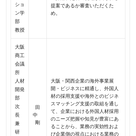
ショ
提案であるか審査いただくた
ン学
め。
部
教授
大阪
商工
会議
所
人材
大阪・関西企業の海外事業展
開・ビジネスに精通し、外国人
開発
材の採用支援や海外とのビジネ
部
スマッチング支援の取組を通し
次
田
て、企業における外国人材採用
長
中
のニーズ把握や知見が豊富にあ
剛
兼
ることから、業務の実効性およ
研
び企業側の視点における業務の