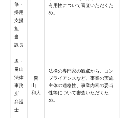
修・
有用性について審査いただくた
採用
め。
支援
担
当
課長
坂・
畠山
法律の専門家の観点から、コン
法律
畠
プライアンスなど、事業の実施
事務
山
主体の適格性、事業内容の妥当
和大
性等について審査いただくた
所
め。
弁護
士