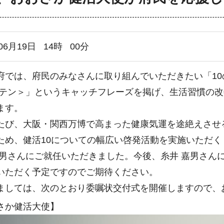
06月19日
14
時
00
分
では、府民のみなさんに取り組んでいただきたい「10
 テン＞」というキャッチフレーズを掲げ、生活習慣の
ます。
び、大阪・関西万博で高まった健康気運を途絶えさせ
ため、健活10についての幅広い啓発活動を実施いただ
嘉男さんにご就任いただきました。今後、糸井 嘉男さん
いただく予定ですのでご期待ください。
しては、次のとおり委嘱状交付式を開催しますので、
さか健活大使】