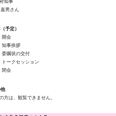
府知事
嘉男さん
容（予定）
）開会
知事挨拶
委嘱状の交付
トークセッション
）閉会
の他
方は、観覧できません。