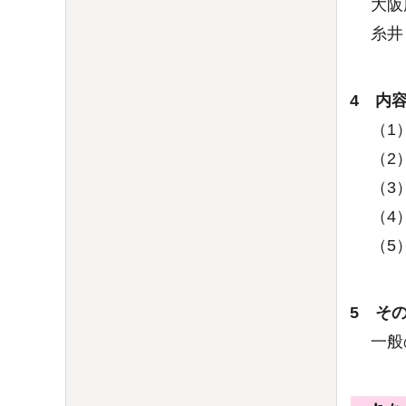
大阪
糸井 
4 内
（1
（2）
（3）
（4）
（5
5 そ
一般の