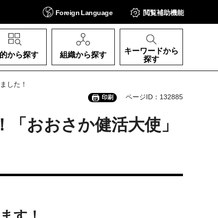
Foreign
Language
閲覧補助
機能
キーワードから
的から探す
組織から探す
探す
きました！
ページID：132885
印刷
る！「おおさか健活大使」
ます！