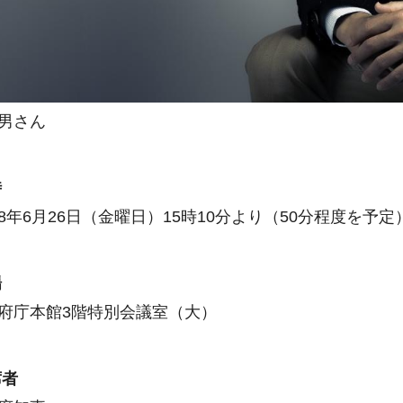
嘉男さん
時
年6月26日（金曜日）15時10分より（50分程度を予定
場
庁本館3階特別会議室（大）
席者