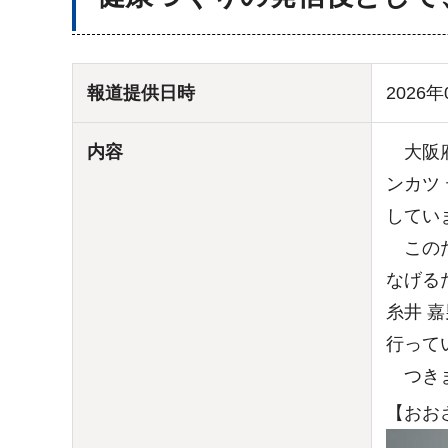
報道提供日時
2026年
内容
大阪府
ンカツ
してい
このた
なげる
糸井 
行って
つきま
【おお