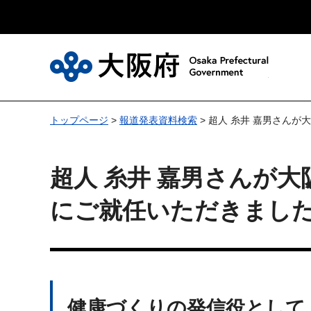
大
トップページ
>
報道発表資料検索
> 超人 糸井 嘉男さん
超人 糸井 嘉男さんが
にご就任いただきまし
健康づくりの発信役として