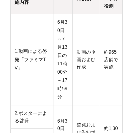
施内容
役割
6月3
0日
～7
月13
1.動画による啓
動画の企
約965
日の
発「ファミマT
画および
店舗で
11時
作成
実施
V」
00分
～17
時59
分
2.ポスターによ
る啓発
6月3
啓発およ
0日
約1,30
び告知ポ