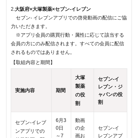
2.
大阪府×大塚製薬×セブン-イレブン
セブン- イレブンアプリでの啓発動画の配信にご協
力いただきます。
※アプリ会員の購買行動・属性に応じて該当する
会員の方にのみ配信されます。すべての会員に配信
されるものではありません。
【取組内容と期間】
大塚
セブン-イ
製薬
レブン・ジ
実施内容
期間
ャパンの役
の役
割
割
6月3
動画
セブン-イレブ
0日
の企
セブン-イ
ンアプリでの
～7
画お
レブンアプ