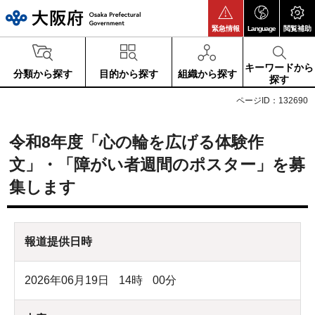
大阪府
緊急情報
Language
閲覧補助
キーワードから
分類から探す
目的から探す
組織から探す
探す
ページID：132690
令和8年度「心の輪を広げる体験作
文」・「障がい者週間のポスター」を募
集します
報道提供日時
2026年06月19日
14
時
00
分