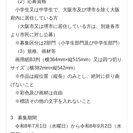
（2）応募資格
小学生又は中学生で、大阪市及び堺市を除く大阪
府内に居住している方
（大阪市又は堺市に居住している方は、別途各市
より市民に対し公募）
※募集区分は2部門（小学生部門及び中学生部門）
（3）規格、画材等
画用紙B3判（横364mm×縦515mm）又は四つ切り
サイズ（横382mm×縦542mm）
※作品は縦位置（縦長）のみとし、絶対に折り曲
げないこと
※彩色及び画材は自由
※標語その他の文字を入れないこと
3 募集期間
令和8年7月1日（水曜日）から令和8年9月2日（水