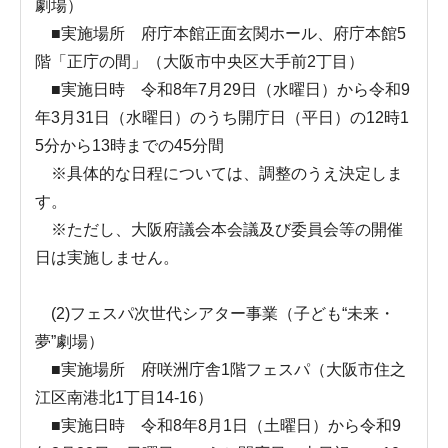
劇場）
■実施場所 府庁本館正面玄関ホール、府庁本館5
階「正庁の間」（大阪市中央区大手前2丁目）
■実施日時 令和8年7月29日（水曜日）から令和9
年3月31日（水曜日）のうち開庁日（平日）の12時1
5分から13時までの45分間
※具体的な日程については、調整のうえ決定しま
す。
※ただし、大阪府議会本会議及び委員会等の開催
日は実施しません。
(2)フェスパ次世代シアター事業（子ども“未来・
夢”劇場）
■実施場所 府咲洲庁舎1階フェスパ（大阪市住之
江区南港北1丁目14-16）
■実施日時 令和8年8月1日（土曜日）から令和9