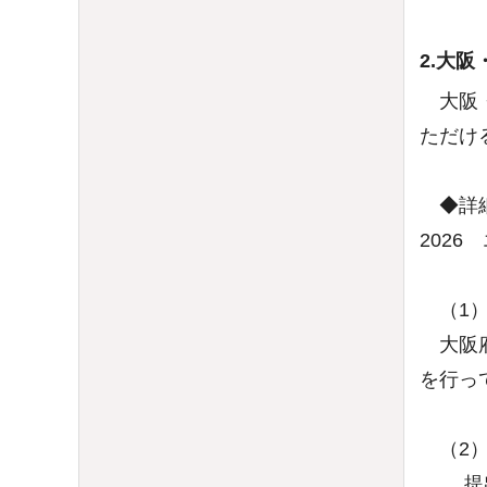
2.大
大阪
ただけ
◆詳
202
（1）
大阪府
を行っ
（2）
提出期