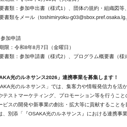
類：参加申出書（様式1）、団体の規約・組織図等、
をメール（toshimiryoku-g03@sbox.pref.osak
参加申請
限：令和8年8月7日（金曜日）
類：参加申請書（様式2）、プログラム概要書（様式
SAKA光のルネサンス2026」連携事業を募集します！
AKA光のルネサンス」では、集客力や情報発信力を活
やテストマーケティング、プロモーション等を行うこと
ービスの開発や新事業の創出・拡大等に貢献することを
、別添「『OSAKA光のルネサンス』における連携事