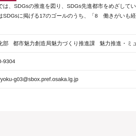
では、SDGsの推進を図り、SDGs先進都市をめざして
はSDGsに掲げる17のゴールのうち、「8 働きがい
化部
都市魅力創造局魅力づくり推進課
魅力推進・ミ
0-9304
ryoku-g03@sbox.pref.osaka.lg.jp