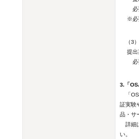
必要書
※必要書類
（3）
提出期
必要書
3.「O
「OS
証実験
品・サ
詳細は
い。