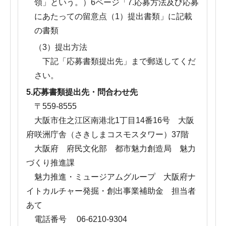
領」という。）6ページ「7.応募方法及び応募
にあたっての留意点（1）提出書類」に記載
の書類
（3）提出方法
下記「応募書類提出先」まで郵送してくだ
さい。
5.応募書類提出先・問合わせ先
〒559-8555
大阪市住之江区南港北1丁目14番16号 大阪
府咲洲庁舎（さきしまコスモスタワー）37階
大阪府 府民文化部 都市魅力創造局 魅力
づくり推進課
魅力推進・ミュージアムグループ 大阪府ナ
イトカルチャー発掘・創出事業補助金 担当者
あて
電話番号 06-6210-9304