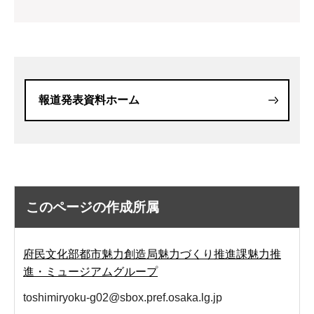
報道発表資料ホーム
このページの作成所属
府民文化部都市魅力創造局魅力づくり推進課魅力推
進・ミュージアムグループ
toshimiryoku-g02@sbox.pref.osaka.lg.jp