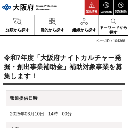
大阪府
緊急情報
Language
閲覧補助
キーワードから
分類から探す
目的から探す
組織から探す
探す
ページID：104368
令和7年度「大阪府ナイトカルチャー発
掘・創出事業補助金」補助対象事業を募
集します！
報道提供日時
2025年03月10日
14
時
00
分