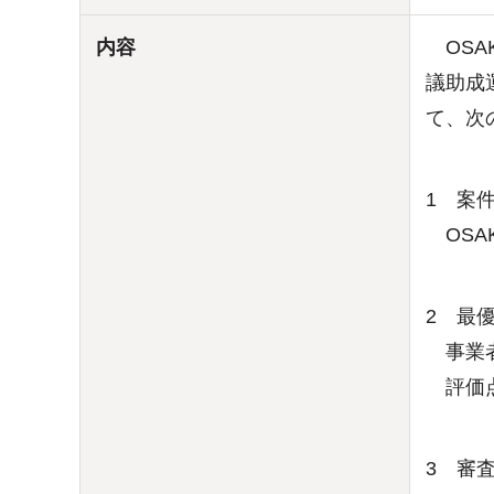
内容
OSA
議助成
て、次
1 案
OSA
2 最
事業者
評価点：
3 審