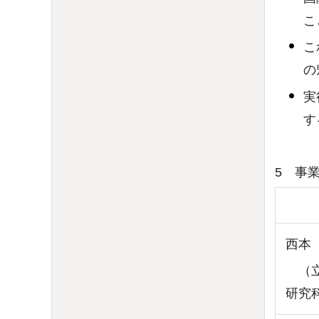
こ
こ
の
実
す
5 事
西本
（立
研究