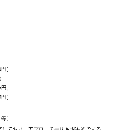
0円）
円）
5円）
0円）
ト等）
を有しており、アプローチ手法も現実的である