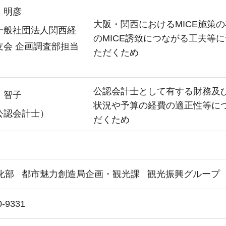
 明彦
大阪・関西におけるMICE施策
般社団法人関西経
のMICE誘致につながる工夫等
友会 企画調査部担当
ただくため
）
公認会計士として有する財務及
 智子
状況や予算の経費の適正性等に
認会計士）
だくため
化部
都市魅力創造局企画・観光課
観光振興グループ
0-9331