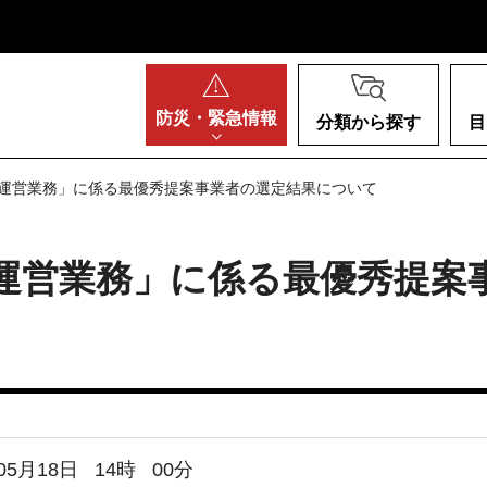
阪府
防災・
緊急情報
分類から探す
目
助成運営業務」に係る最優秀提案事業者の選定結果について
成運営業務」に係る最優秀提案
05月18日
14
時
00
分