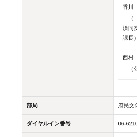
香川
（一
済同
課長
西村
（公
部局
府民文
ダイヤルイン番号
06-621