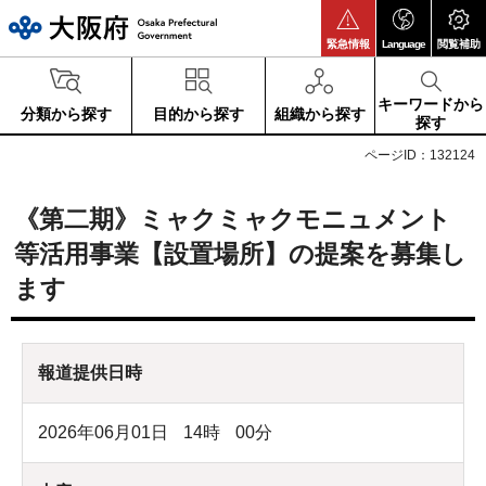
大阪府
緊急情報
Language
閲覧補助
キーワードから
分類から探す
目的から探す
組織から探す
探す
ページID：132124
《第二期》ミャクミャクモニュメント
等活用事業【設置場所】の提案を募集し
ます
報道提供日時
2026年06月01日
14
時
00
分