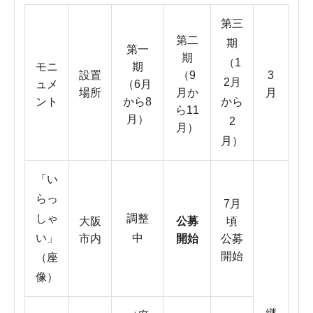
第三
第二
期
第一
期
（1
モニ
期
設置
（9
3
2月
ュメ
（6月
場所
月か
月
ント
から8
から
ら11
月）
2
月）
月）
「い
らっ
7月
しゃ
調整
大阪
公募
頃
い」
中
市内
開始
公募
開始
（座
像）