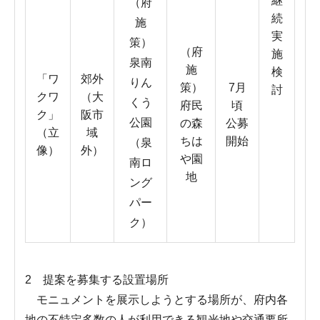
継
（府
続
施
実
策）
（府
施
泉南
施
検
「ワ
郊外
りん
策）
7月
討
クワ
（大
くう
府民
頃
ク」
阪市
公園
の森
公募
（立
域
ちは
開始
（泉
像）
外）
や園
南ロ
地
ング
パー
ク）
2 提案を募集する設置場所
モニュメントを展示しようとする場所が、府内各
地の不特定多数の人が利用できる観光地や交通要所