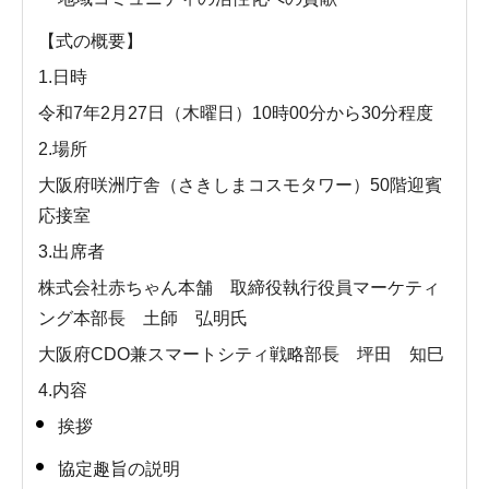
【式の概要】
1.日時
令和7年2月27日（木曜日）10時00分から30分程度
2.場所
大阪府咲洲庁舎（さきしまコスモタワー）50階迎賓
応接室
3.出席者
株式会社赤ちゃん本舗 取締役執行役員マーケティ
ング本部長 土師 弘明氏
大阪府CDO兼スマートシティ戦略部長 坪田 知巳
4.内容
挨拶
協定趣旨の説明