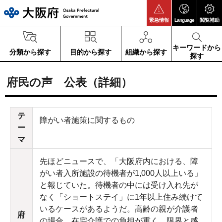
大阪府
緊急情報
Language
閲覧補助
キーワードから
分類から探す
目的から探す
組織から探す
探す
府民の声 公表（詳細）
テ
障がい者施策に関するもの
ー
マ
先ほどニュースで、「大阪府内における、障
がい者入所施設の待機者が1,000人以上いる」
と報じていた。待機者の中には受け入れ先が
なく「ショートステイ」に1年以上住み続けて
いるケースがあるようだ。高齢の親が介護者
府
の場合、在宅介護での負担が重く、限界と感