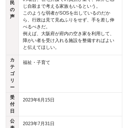
民
じ自殺まで考える家族もいるという。
の
このような弱者がSOSを出しているのだか
声
ら、行政は見て見ぬふりをせず、手を差し伸
べるべきだ。
例えば、大阪府が府内の空き家を利用して、
障がい者を受け入れる施設を整備すればよい
と伝えてほしい。
カ
福祉・子育て
テ
ゴ
リ
ー
受
2023年6月15日
付
日
公
2023年7月31日
表