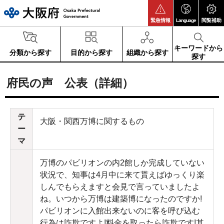
大阪府
緊急情報
Language
閲覧補助
キーワードから
分類から探す
目的から探す
組織から探す
探す
府民の声 公表（詳細）
テ
大阪・関西万博に関するもの
ー
マ
万博のパビリオンの内2館しか完成していない
状況で、知事は4月中に来て貰えばゆっくり楽
しんでもらえますと会見で言っていましたよ
ね。いつから万博は建築博になったのですか!
パビリオンに入館出来ないのに客を呼び込む
行為は詐欺ですよ!料金を取ったら詐欺です!其