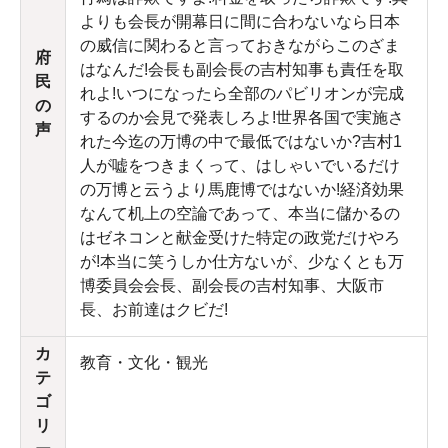
よりも会長が開幕日に間に合わないなら日本
の威信に関わると言っておきながらこのざま
府
はなんだ!会長も副会長の吉村知事も責任を取
民
れよ!いつになったら全部のパビリオンが完成
の
するのか会見で発表しろよ!世界各国で実施さ
声
れた今迄の万博の中で最低ではないか?吉村1
人が嘘をつきまくって、はしゃいでいるだけ
の万博と云うより馬鹿博ではないか!経済効果
なんて机上の空論であって、本当に儲かるの
はゼネコンと献金受けた特定の政党だけやろ
が!本当に笑うしか仕方ないが、少なくとも万
博委員会会長、副会長の吉村知事、大阪市
長、お前達はクビだ!
カ
教育・文化・観光
テ
ゴ
リ