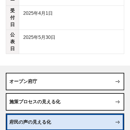
ー
受
2025年4月1日
付
日
公
2025年5月30日
表
日
オープン府庁
施策プロセスの見える化
府民の声の見える化