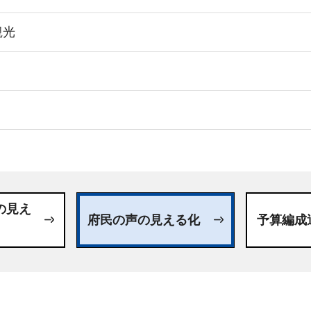
観光
日
の見え
府民の声の見える化
予算編成