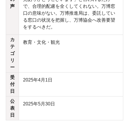
声
で、合理的配慮を全くしてくれない。万博窓
口の意味がない。万博推進局は、委託してい
る窓口の状況を把握し、万博協会へ改善要望
をするべきだ。
カ
教育・文化・観光
テ
ゴ
リ
ー
受
2025年4月1日
付
日
公
2025年5月30日
表
日