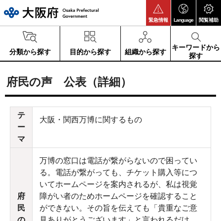
大阪府
緊急情報
Language
閲覧補助
キーワードから
分類から探す
目的から探す
組織から探す
探す
府民の声 公表（詳細）
テ
大阪・関西万博に関するもの
ー
マ
万博の窓口は電話が繋がらないので困ってい
る。電話が繋がっても、チケット購入等につ
いてホームページを案内されるが、私は視覚
府
障がい者のためホームページを確認すること
民
ができない。その旨を伝えても「貴重なご意
の
見ありがとうございます」と言われるだけ